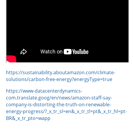
https://sustainability.aboutamazon.com/climate-
solutions/carbon-free-energy?energyType=true
https://www-datacenterdynamics-
com.translate.goog/en/news/amazon-staff-say-
company-is-distorting-the-truth-on-renewable-
energy-progress/?_x_tr_sl=en&_x_tr_tl=pt&_x_tr_hl=pt-
BR&_x_tr_pto=wapp