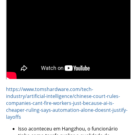
https://www.tomshardware.com/tech-
industry/artificial-intelligence/chinese-court-rules-
companies-cant-fire-workers-just-because-ai-is-
cheaper-ruling-says-automation-alone-doesnt-justify-
layoffs
Isso aconteceu em Hangzhou, o funcionário