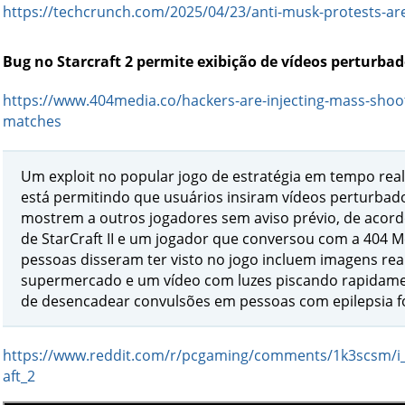
https://techcrunch.com/2025/04/23/anti-musk-protests-are-
Bug no Starcraft 2 permite exibição de vídeos perturba
https://www.404media.co/hackers-are-injecting-mass-shoot
matches
Um exploit no popular jogo de estratégia em tempo real St
está permitindo que usuários insiram vídeos perturbad
mostrem a outros jogadores sem aviso prévio, de acor
de StarCraft II e um jogador que conversou com a 404 M
pessoas disseram ter visto no jogo incluem imagens re
supermercado e um vídeo com luzes piscando rapidame
de desencadear convulsões em pessoas com epilepsia fo
https://www.reddit.com/r/pcgaming/comments/1k3scsm/i_
aft_2