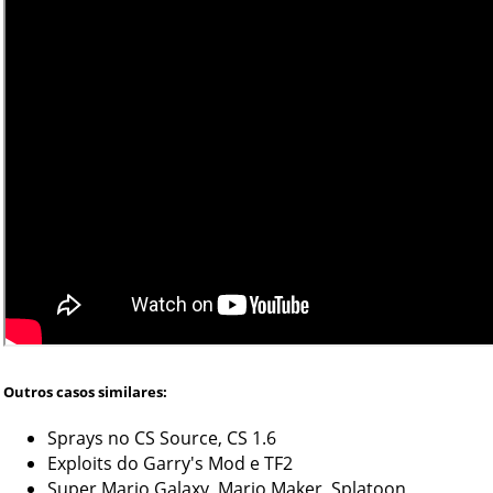
Outros casos similares:
Sprays no CS Source, CS 1.6
Exploits do Garry's Mod e TF2
Super Mario Galaxy, Mario Maker, Splatoon