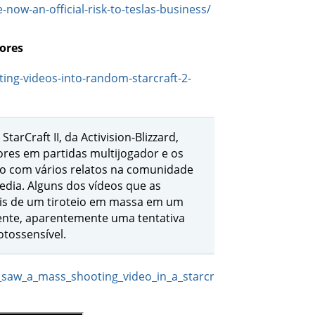
now-an-official-risk-to-teslas-business/
dores
ing-videos-into-random-starcraft-2-
arCraft II, da Activision-Blizzard,
ores em partidas multijogador e os
do com vários relatos na comunidade
edia. Alguns dos vídeos que as
ais de um tiroteio em massa em um
nte, aparentemente uma tentativa
tossensível.
saw_a_mass_shooting_video_in_a_starcr